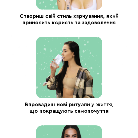
Створиш свій стиль харчування, який
приносить користь та задоволення
Харчування:
Харчування:
▪ готове меню на
▪ готове меню на
день (сніданок, обід,
день (сніданок, обід,
вечеря)
вечеря)
▪ варіанти води по
▪ варіанти води по
рівню PH та додаткові
рівню PH та додаткові
напої
напої
День 10
День 11
Ср.
Чт.
Впровадиш нові ритуали у життя,
що покращують самопочуття
▪ Тренування + план
▪ Тренування + план
раціону день 10.
раціону день 11.
▪ Ранкове тренування
▪ Ранкове тренування