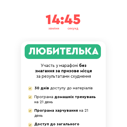
Пт.
14:43
хвилин
секунд
▪ Тренування + план
раціону день 12.
▪ Загальна розминка
на вулиці або вдома
ЛЮБИТЕЛЬКА
10 хв.
▪ Ранкова
прогулянка швидкою
ходою 15 хв та
Участь у марафоні
без
вечірня прогулянка
змагання за призове місце
після їжі 30 хв.
за результатами схуднення
▪ Вправа
«Вивільнення спини»
на 20 хв.
30 днів
доступу до матеріалів
Програма
домашніх тренувань
Звіт дня:
калорійність
на 21 день
+ кількість хв
тренувань.
Програма харчування
на 21
день
Доступ до загального