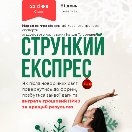
21 день
22 січня
Тривалість
Старт
Марафон-гра
від сертифікованого тренера,
експерта
зі здорового харчування Наталії Татарінцевої
Як після новорічних свят
повернутись до форми,
позбутися зайвої ваги та
виграти грошовий ПРИЗ
за кращий результат