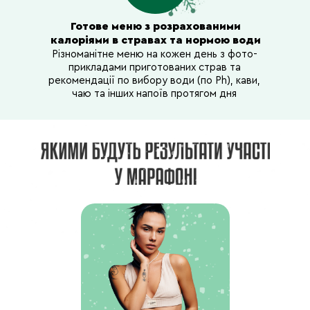
Готове меню з розрахованими
Харчування:
Харчування:
калоріями в стравах та нормою води
▪ готове меню на
▪ готове меню на
Різноманітне меню на кожен день з фото-
день (сніданок, обід,
день (сніданок, обід,
прикладами приготованих страв та
вечеря)
вечеря)
рекомендації по вибору води (по Ph), кави,
▪ варіанти води по
▪ варіанти води по
рівню PH та додаткові
чаю та інших напоїв протягом дня
рівню PH та додаткові
напої
напої
День 7
Вс.
▪ Тренування + план
раціону день 7.
▪ Ранкова прогулянка
швидкою ходою на 20
хв.
▪ Медитація
«Жіночність»