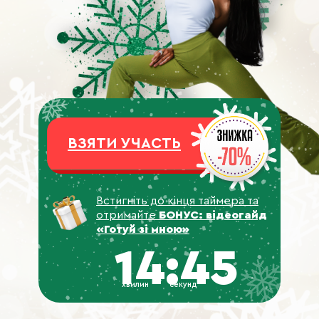
ВЗЯТИ УЧАСТЬ
Встигніть до кінця таймера та
отримайте
БОНУС: відеогайд
«Готуй зі мною»
14:43
хвилин
секунд