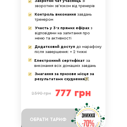
Закритий чат учасниць
зі
вечеря)
вечеря)
▪ варіанти води по
▪ варіанти води по
зворотнім зв'язком від тренерів
рівню PH та додаткові
рівню PH та додаткові
Контроль виконання
завдань
напої
напої
тренером
Участь у 3-х прямих ефірах
з
День 16
День 15
відповідями на запитання про
Вт.
Пн.
меню та активності
Додатковий доступ
до марафону
після завершення: + 2 тижні
Електронний сертифікат
за
виконання всіх домашніх завдань
▪ Тренування + план
▪ Тренування для
Змагання за призове місце за
раціону день 15.
активації м'язів стопи
результатами схуднення
▪ Ранкове тренування
15 хв.
15 хв.
▪ Ранкова прогулянка
▪ Денне чи вечірнє
швидкою ходою 20
777 грн
тренування для тонусу.
2590 грн
хв.
▪ Сідниці та стегна 25
▪ Денне чи вечірнє
хв. + вправа
тренування для
«Вивільнення спини»
загального тонусу 15
на 20 хв.
хв.
▪ Розтяжка для
ОБРАТИ ТАРИФ
шпагату.