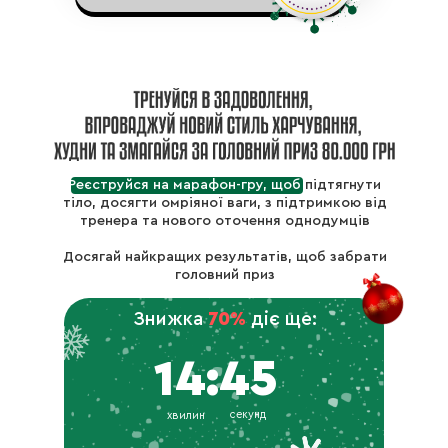
Звіт дня:
калорійність
Звіт дня:
калорійність
+ кількість хв
+ кількість хв
тренувань.
тренувань.
Харчування:
Харчування:
Реєструйся на марафон-гру, щоб
підтягнути
▪ готове меню на
▪ готове меню на
тіло, досягти омріяної ваги, з підтримкою від
день (сніданок, обід,
день (сніданок, обід,
тренера та нового оточення однодумців
вечеря)
вечеря)
▪ варіанти води по
▪ варіанти води по
Досягай найкращих результатів, щоб забрати
рівню PH та
рівню PH та
головний приз
додаткові напої
додаткові напої
Знижка
70%
діє ще:
День 17
День 18
Чт.
Ср.
14:43
секунд
хвилин