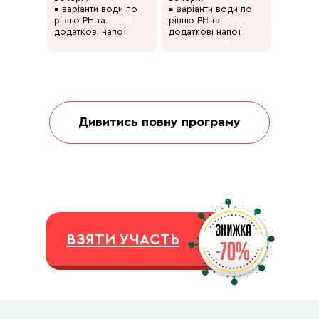
▪ варіанти води по
▪ варіанти води по
рівню PH та
рівню PH та
додаткові напої
додаткові напої
Дивитись повну програму
День 3
День 4
Ср.
Чт.
ВЗЯТИ УЧАСТЬ
▪ Тренування + план
▪ Тренування + план