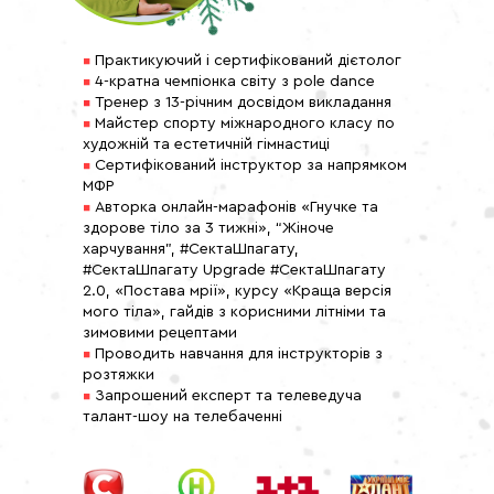
▪
Практикуючий і сертифікований дієтолог
▪
4-кратна чемпіонка світу з pole dance
▪
Тренер з 13-річним досвідом викладання
▪
Майстер спорту міжнародного класу по
художній та естетичній гімнастиці
▪
Сертифікований інструктор за напрямком
МФР
▪
Авторка онлайн-марафонів «Гнучке та
здорове тіло за 3 тижні», “Жіноче
харчування", #СектаШпагату,
#СектаШпагату Upgrade #СектаШпагату
2.0, «Постава мрії», курсу «Краща версія
мого тіла», гайдів з корисними літніми та
зимовими рецептами
▪
Проводить навчання для інструкторів з
розтяжки
▪
Запрошений експерт та телеведуча
талант-шоу на телебаченні