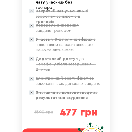
чату
учасниць без
тренера
Закритий чат учасниць
зі
Харчування:
зворотнім зв'язком від
тренерів
▪ готове меню на
Контроль виконання
день (сніданок, обід,
завдань тренером
вечеря)
▪ варіанти води по
Участь у 3-х прямих ефірах
з
рівню PH та додаткові
відповідями на запитання про
напої
меню та активності
Додатковий доступ
до
марафону після завершення: +
Тиждень 3
2 тижні
Електронний сертифікат
за
День 13
День 14
виконання всіх домашніх завдань
Нд.
Сб.
Змагання за призове місце за
результатами схуднення
477 грн
1590 грн
▪ Тренування + план
▪ Тренування + план
раціону день 13.
раціону день 14.