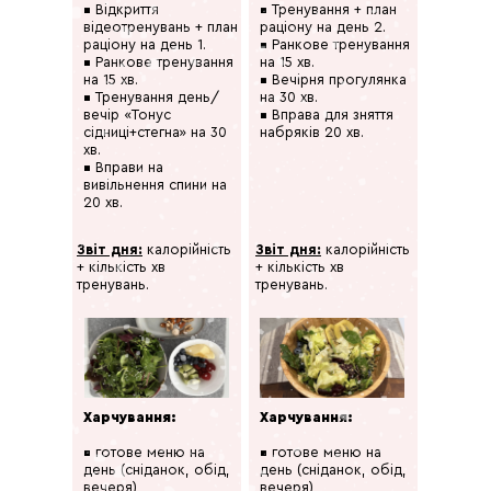
▪ Відкриття
▪ Тренування + план
відеотренувань + план
раціону на день 2.
раціону на день 1.
▪ Ранкове тренування
▪ Ранкове тренування
на 15 хв.
на 15 хв.
▪ Вечірня прогулянка
▪ Тренування день/
на 30 хв.
вечір «Тонус
▪ Вправа для зняття
сідниці+стегна» на 30
набряків 20 хв.
хв.
▪ Вправи на
вивільнення спини на
20 хв.
Звіт дня:
калорійність
Звіт дня:
калорійність
+ кількість хв
+ кількість хв
тренувань.
тренувань.
Харчування:
Харчування:
▪ готове меню на
▪ готове меню на
день (сніданок, обід,
день (сніданок, обід,
вечеря)
вечеря)