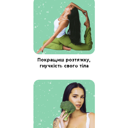
Тиждень 2
День 8
День 9
Пн.
Вт.
Покращиш розтяжку,
гнучкість свого тіла
▪ Тренування + план
▪ Тренування + план
раціону день 8.
раціону день 9.
▪ Ранкове тренування
▪ Ранкова прогулянка
15 хв.
швидкою ходою 30
▪ тренування вдень/
хв.
вечері для тонусу +
▪ Вечір тренування
розтяжка на 45 хв.
для тонусу корпусу:
руки 20 хв.
▪ Повне витягування
тіла 30 хв.
Звіт дня:
калорійність
Звіт дня:
калорійність
+ кількість хв
+ кількість хв
тренувань.
тренувань.