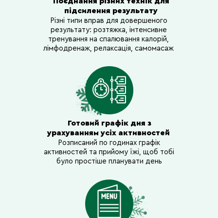
Поєднання різних технік для
підсилення результату
День 5
День 6
Різні типи вправ для довершеного
результату: розтяжка, інтенсивне
Пт.
Сб.
тренування на спалювання калорій,
лімфодренаж, релаксація, самомасаж
▪ Тренування + план
▪ Тренування + план
раціону день 5.
раціону день 6.
▪ Ранкове тренування
▪ Ранкове тренування
15 хв.
«Загальна
▪ Вечірня прогулянка
Готовий графік дня з
лімфодренаж +
30 хв. + вправа
розтяжка» на 55 хв.
урахуванням усіх активностей
«Заспокійливе» на 20
▪ Вечірня прогулянка
Розписаний по годинах графік
хв.
на 30 хв.
активностей та прийому їжі, щоб тобі
було простіше планувати день
Звіт дня:
калорійність
Звіт дня:
калорійність
+ кількість хв
+ кількість хв
тренувань.
тренувань.