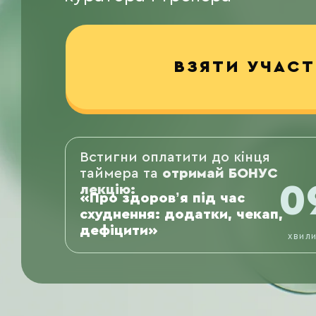
ВЗЯТИ УЧАСТ
Встигни оплатити до кінця
таймера та
отримай БОНУС
0
лекцію:
«Про здоровʼя під час
схуднення: додатки, чекап,
дефіцити»
хвил