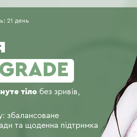
ь: 21 день
я
GRADE
нуте тіло
без зривів,
у: збалансоване
ради та щоденна підтримка