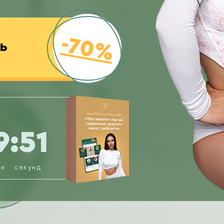
-70%
Ь
9:50
ин
секунд