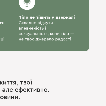
Тіло не тішить у дзеркалі
ся
Складно відчути
впевненість і
сексуальність, коли тіло —
ці
не твоє джерело радості
иття, твої
 але ефективно.
ровини.