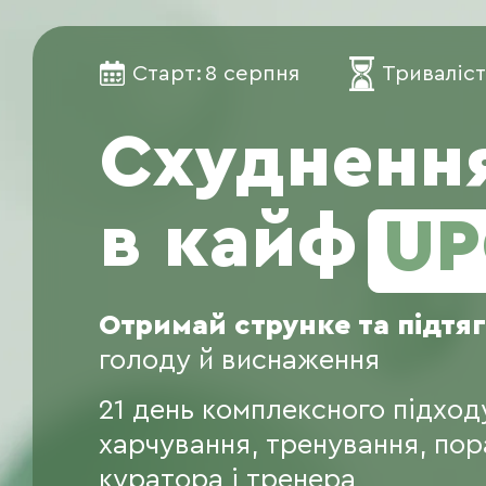
Старт:
8 серпня
Триваліст
Схудненн
в кайф
UP
Отримай струнке та підтяг
голоду й виснаження
21 день комплексного підход
харчування, тренування, по
куратора і тренера