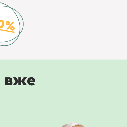
70%
 вже