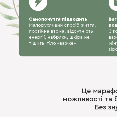
Самопочуття підводить
Ваг
Малорухливий спосіб життя,
пов
постійна втома, відсутність
З к
енергії, набряки, шкіра не
важ
тішить, тіло «важке»
мін
зір
Це марафо
можливості та 
Без зн