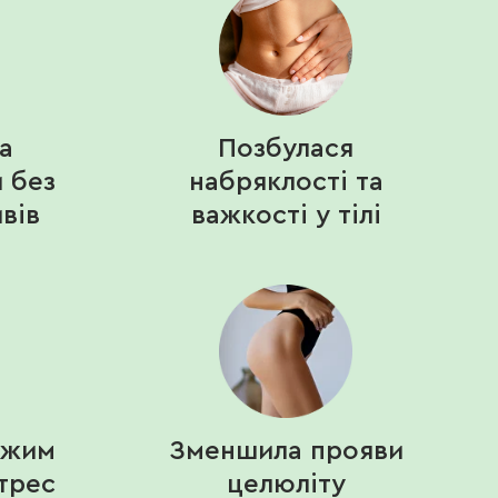
а
Позбулася
и без
набряклості та
вів
важкості у тілі
ежим
Зменшила прояви
трес
целюліту