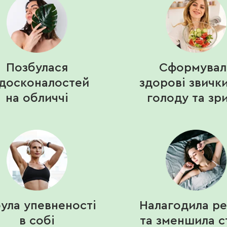
Позбулася
Сформувал
досконалостей
здорові звичк
на обличчі
голоду та зри
ула упевненості
Налагодила р
в собі
та зменшила с