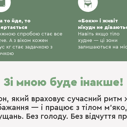
а то йде, то
«Боки» і живіт
ертається
нікуди не дівають
ожною спробою стає все
Навіть якщо тіло
че. А з віком кожен
худне — ці зони
ус кг стає задачкою з
залишаються на міс
очкою
Зі мною буде інакше!
н, який враховує сучасний ритм ж
бажання — і працює з тілом м’яко,
ущань. Без голоду. Без відчуття п