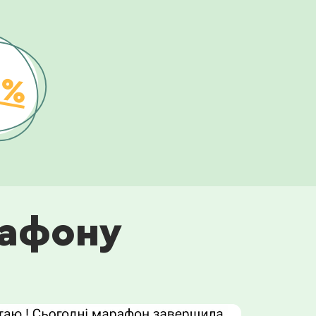
0%
рафону