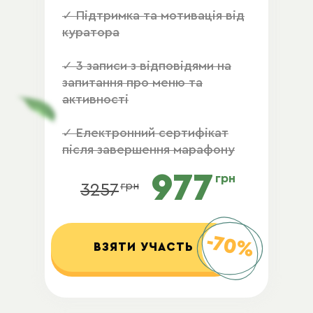
✓ Підтримка та мотивація від
куратора
✓ 3 записи з відповідями на
запитання про меню та
активності
✓ Електронний сертифікат
після завершення марафону
977
грн
грн
3257
-70%
ВЗЯТИ УЧАСТЬ