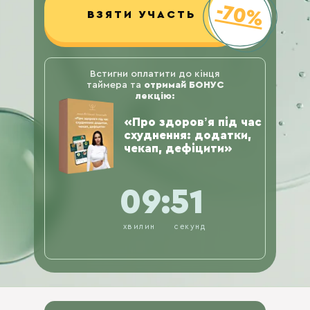
-70%
ВЗЯТИ УЧАСТЬ
Встигни оплатити до кінця
таймера та
отримай БОНУС
лекцію:
«Про здоровʼя під час
схуднення: додатки,
чекап, дефіцити»
09:49
хвилин
секунд