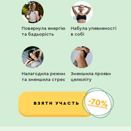
Повернула енергію
Набула упевненості
та бадьорість
в собі
Налагодила режим
Зменшила прояви
та зменшила стрес
целюліту
-70%
ВЗЯТИ УЧАСТЬ