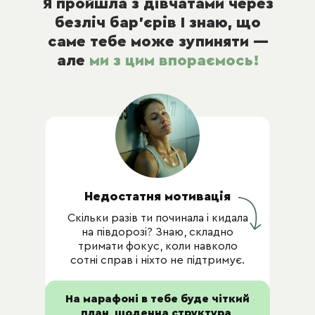
Я пройшла з дівчатами через
безліч бар’єрів І знаю, що
саме тебе може зупиняти —
але
ми з цим впораємось!
Недостатня мотивація
Скільки разів ти починала і кидала
на півдорозі? Знаю, складно
тримати фокус, коли навколо
сотні справ і ніхто не підтримує.
На марафоні в тебе буде чіткий
план, щоденна структура,