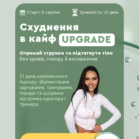
Старт:
8 серпня
Тривалість: 21 день
Схуднення
в кайф
UPGRADE
Отримай струнке та підтягнуте тіло
без зривів, голоду й виснаження
21 день комплексного
підходу: збалансоване
харчування, тренування,
поради та щоденна
підтримка куратора і
тренера