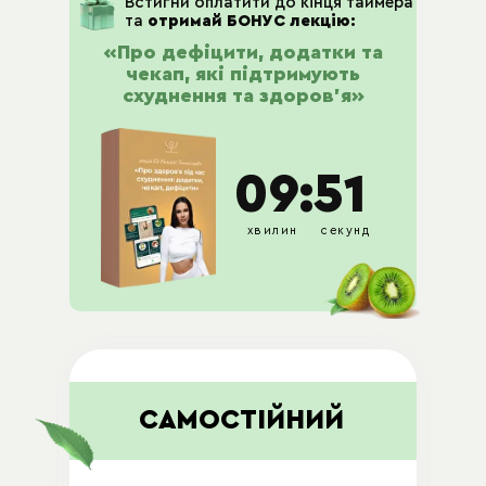
Встигни оплатити до кінця таймера
та
отримай БОНУС лекцію:
«Про дефіцити, додатки та
чекап, які підтримують
схуднення та здоров’я»
09:50
хвилин
секунд
САМОСТІЙНИЙ