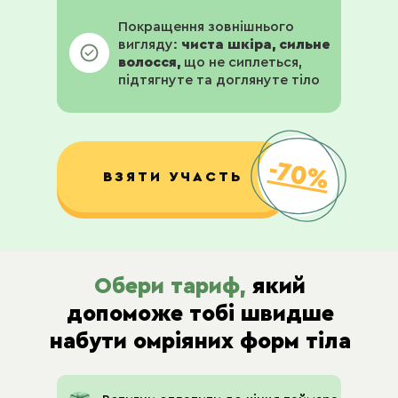
Покращення зовнішнього
вигляду:
чиста шкіра, сильне
волосся,
що не сиплеться,
підтягнуте та доглянуте тіло
-70%
ВЗЯТИ УЧАСТЬ
Обери тариф,
який
допоможе тобі швидше
набути омріяних форм тіла