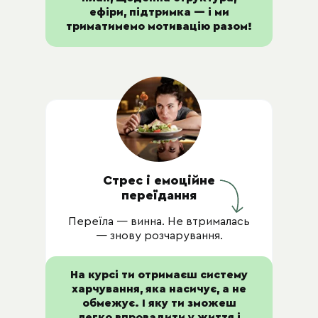
ефіри, підтримка — і ми
триматимемо мотивацію разом!
Стрес і емоційне
переїдання
Переїла — винна. Не втрималась
— знову розчарування.
На курсі ти отримаєш систему
харчування, яка насичує, а не
обмежує. І яку ти зможеш
легко впровадити у життя і