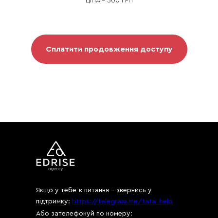
ЦІНА - 300 ГРН
Сплатити продовження доступу
Якщо у тебе є питання - звернись у
підтримку:
https://telegram.me/tata_help
Або зателефонуй по номеру: