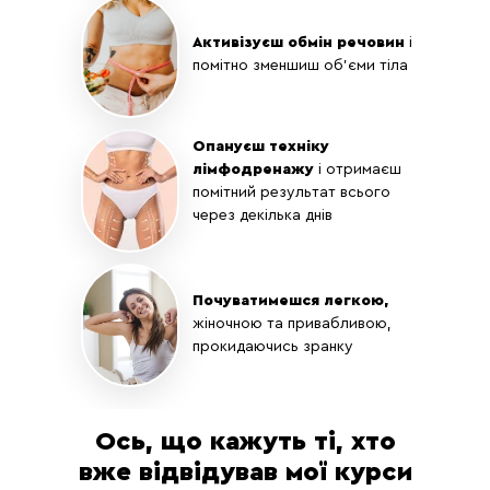
прогулянка протягом
60 хвилин на день
Активізуєш обмін речовин
і
помітно зменшиш об'єми тіла
Прямий ефір з
відповідями на
запитання
Опануєш техніку
лімфодренажу
і отримаєш
помітний результат всього
через декілька днів
Почуватимешся легкою,
жіночною та привабливою,
прокидаючись зранку
Ось, що кажуть ті, хто
вже відвідував мої курси