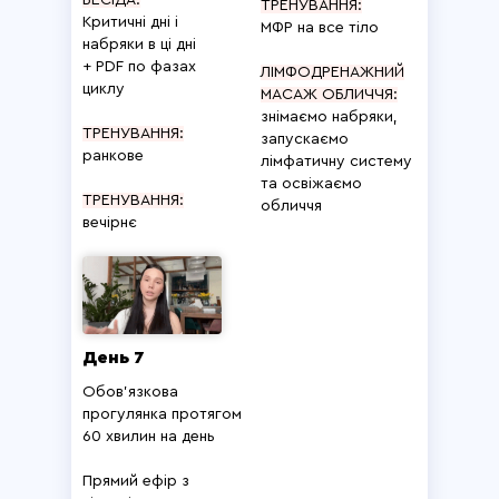
БЕСІДА:
ТРЕНУВАННЯ:
Критичні дні і
МФР на все тіло
набряки в ці дні
+ PDF по фазах
ЛІМФОДРЕНАЖНИЙ
циклу
МАСАЖ ОБЛИЧЧЯ:
знімаємо набряки,
ТРЕНУВАННЯ:
запускаємо
ранкове
лімфатичну систему
та освіжаємо
ТРЕНУВАННЯ:
обличчя
вечірнє
День 7
Обов'язкова
прогулянка протягом
60 хвилин на день
Прямий ефір з