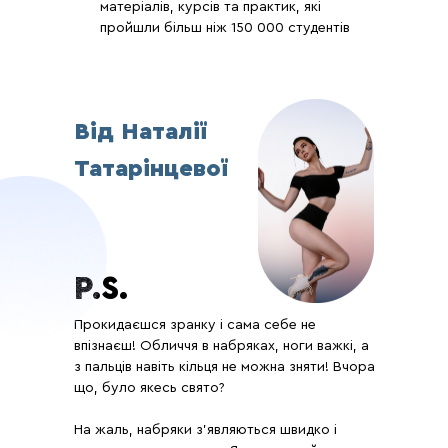
матеріалів, курсів та практик, які
пройшли більш ніж 150 000 студентів
Від Наталії
Татарінцевої
P.S.
Прокидаєшся зранку і сама себе не
впізнаєш! Обличчя в набряках, ноги важкі, а
з пальців навіть кільця не можна зняти! Вчора
що, було якесь свято?
На жаль, набряки з’являються швидко і