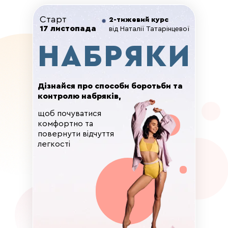
Старт
2-тижевий курс
17 листопада
від Наталії Татарінцевої
НАБРЯКИ
Дізнайся про способи боротьби та
контролю набряків,
щоб почуватися
комфортно та
повернути відчуття
легкості