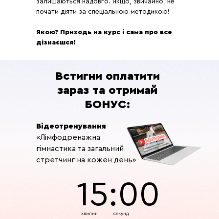
залишаються надовго. Якщо, звичайно, не
почати діяти за спеціальною методикою!
Якою? Приходь на курс і сама про все
дізнаєшся!
Встигни оплатити
зараз та отримай
БОНУС:
Відеотренування
«Лімфодренажна
гімнастика та загальний
стретчинг на кожен день»
15:00
хвилин
секунд