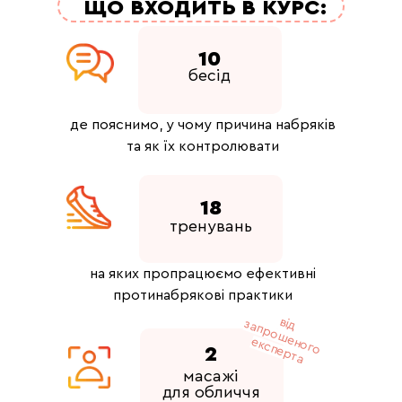
ЩО ВХОДИТЬ В КУРС:
10
бесід
де пояснимо, у чому причина набряків
та як їх контролювати
18
тренувань
на яких пропрацюємо ефективні
протинабрякові практики
в
а
п
р
о
ш
е
о
г
о
к
с
п
е
р
т
ід з
н
е
а
2
масажі
для обличчя