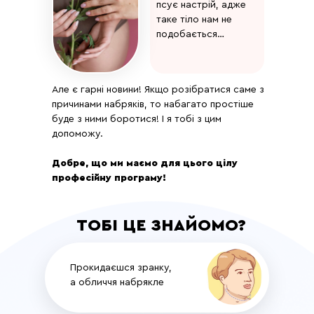
псує настрій, адже
таке тіло нам не
подобається…
Але є гарні новини! Якщо розібратися саме з
причинами набряків, то набагато простіше
буде з ними боротися! І я тобі з цим
допоможу.
Добре, що ми маємо для цього цілу
професійну програму!
ТОБІ ЦЕ ЗНАЙОМО?
Прокидаєшся зранку,
а обличчя набрякле