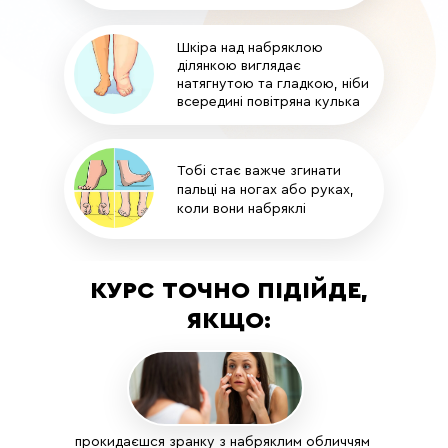
Шкіра над набряклою
ділянкою виглядає
натягнутою та гладкою, ніби
всередині повітряна кулька
Тобі стає важче згинати
пальці на ногах або руках,
коли вони набряклі
КУРС ТОЧНО ПІДІЙДЕ,
ЯКЩО:
прокидаєшся зранку з набряклим обличчям