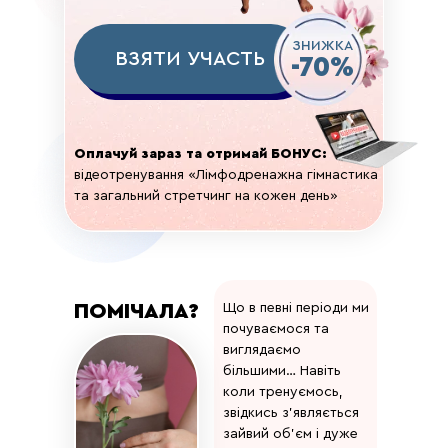
ЗНИЖКА
ВЗЯТИ УЧАСТЬ
-70%
Оплачуй зараз та отримай БОНУС:
відеотренування «Лімфодренажна гімнастика
та загальний стретчинг на кожен день»
ПОМІЧАЛА?
Що в певні періоди ми
почуваємося та
виглядаємо
більшими… Навіть
коли тренуємось,
звідкись з'являється
зайвий об'єм і дуже