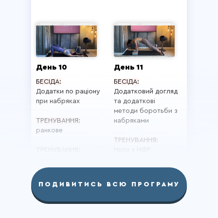
День 10
День 11
БЕСІДА:
БЕСІДА:
Додатки по раціону
Додатковий догляд
при набряках
та додаткові
методи боротьби з
ТРЕНУВАННЯ:
набряками
ранкове
ТРЕНУВАННЯ:
ТРЕНУВАННЯ:
Ноги з МФР
вечірнє
ПОДИВИТИСЬ ВСЮ ПРОГРАМУ