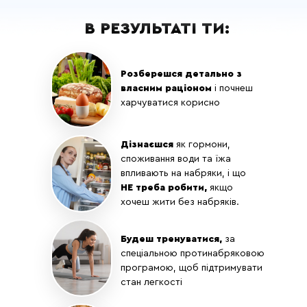
В РЕЗУЛЬТАТІ ТИ:
День 12
День 13
БЕСІДА:
ТРЕНУВАННЯ:
Як діяти, аби не
МФР на все тіло
Розберешся детально з
повернутись до
власним раціоном
і почнеш
початкової точки
ФАСЦІАЛЬНИЙ
харчуватися корисно
МАСАЖ ОБЛИЧЧЯ:
ТРЕНУВАННЯ:
пропрацьовуємо
ранкове
глибокі м'язи та
Дізнаєшся
як гормони,
фасції, і в свою
споживання води та їжа
ТРЕНУВАННЯ:
чергу, дуже гарно
впливають на набряки, і що
вечірнє
підтягуємо обличч
НЕ треба робити,
якщо
хочеш жити без набряків.
Будеш тренуватися,
за
спеціальною протинабряковою
програмою, щоб підтримувати
День 14
стан легкості
Обов'язкова