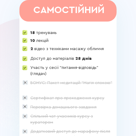
САМОСТІЙНИЙ
18
тренувань
10
лекцій
2
відео з техніками масажу обличчя
Доступ до матеріалів
28 днів
Участь у сесії “питання-відповідь”
(глядач)
БОНУС: Пакет медитацій “Магія спокою”
Сертифікат про проходження курсу
Перевірка домашнього завдання
Спільний чат учасників курсу з
куратором
Додатковий доступ до марафону після