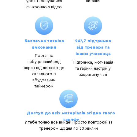
урок і тренуватися
питання
синхронно з відео
Безпечна техніка
24\7 підтримка
виконання
від тренера та
інших учасниць
Поетапно
вибудований ряд
Підтримка, мотивація
вправ від легкого до
та гарний настрій у
складного із
закритому чаті
вбудованим
таймером
Доступ до всіх матеріалів згідно твого
тарифу
У тебе точно все вийде! Просто повторюй за
тренером щодня по 30 хвилин