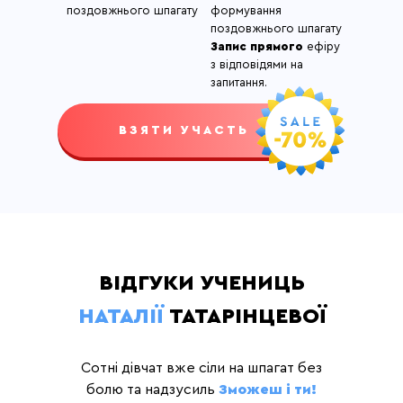
поздовжнього шпагату
формування
поздовжнього шпагату
Запис прямого
ефіру
з відповідями на
запитання.
ВЗЯТИ УЧАСТЬ
ДИВІТЬСЯ ПРИКЛАД ТРЕНУВАЛЬНОГО
ПРОЦЕСУ, ЩОБ ЗРОЗУМІТИ, ЧИ
ВІДГУКИ УЧЕНИЦЬ
ПІДХОДИТЬ ВАМ ФОРМАТ
НАТАЛІЇ
ТАТАРІНЦЕВОЇ
Сотні дівчат вже сіли на шпагат без
болю та надзусиль
Зможеш і ти!