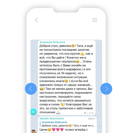
Досить думати, реєструйся!
Сьогодні Ви можете записатись на повний
курс за спеціальною акційною ціною. Доступ
на один місяць до 11 тренувань та закритої
групи телеграм, де я особисто відповідаю
на ваші запитання
Дата старту курсу завтра
877 грн
замість
2923
грн
за 1 місяць навчання (11 тренувань)