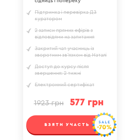
сідниць і попереку
Підтримка і перевірка ДЗ
куратором
2 записи прямих ефірів з
відповідями на запитання
Закритий чат учасниць із
зворотним зв'язком від Наталі
Доступ до курсу після
звершення: 2 тижні
Електронний сертифікат
577 грн
1923 грн
ВЗЯТИ УЧАСТЬ