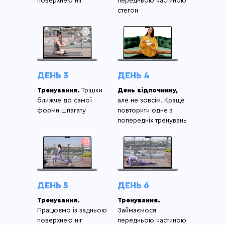
поверхнею ніг
передньою частиною
стегон
ДЕНЬ 3
ДЕНЬ 4
Тренування.
Трішки
День відпочинку,
ближче до самої
але не зовсім. Краще
форми шпагату
повторити одне з
попередніх тренувань
ДЕНЬ 5
ДЕНЬ 6
Тренування.
Тренування.
Працюємо із задньою
Займаємося
поверхнею ніг
передньою частиною