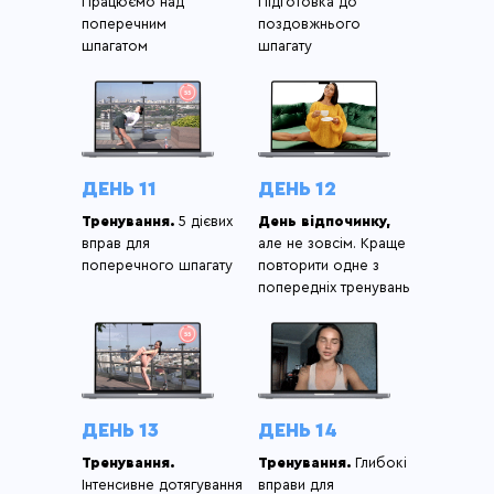
Працюємо над
Підготовка до
поперечним
поздовжнього
шпагатом
шпагату
ДЕНЬ 11
ДЕНЬ 12
Тренування.
5 дієвих
День відпочинку,
вправ для
але не зовсім. Краще
поперечного шпагату
повторити одне з
попередніх тренувань
ДЕНЬ 13
ДЕНЬ 14
Тренування.
Тренування.
Глибокі
Інтенсивне дотягування
вправи для