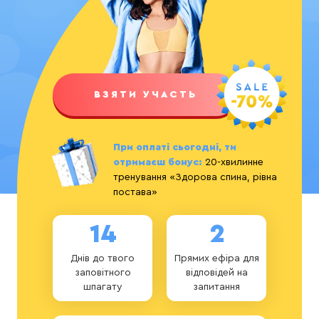
ВЗЯТИ УЧАСТЬ
При оплаті сьогодні, ти
отримаєш бонус:
20-хвилинне
тренування «‎Здорова спина, рівна
постава»‎
14
2
Днів до твого
Прямих ефіра для
заповітного
відповідей на
шпагату
запитання