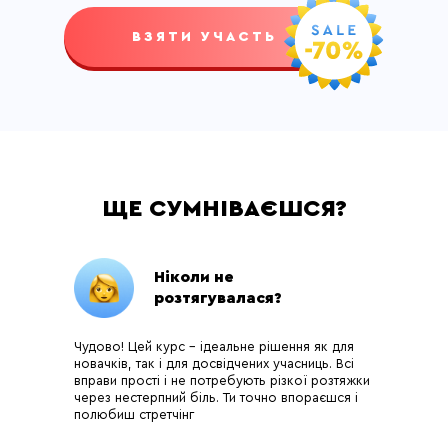
ВЗЯТИ УЧАСТЬ
ЩЕ СУМНІВАЄШСЯ?
Ніколи не
розтягувалася?
Чудово! Цей курс – ідеальне рішення як для
новачків, так і для досвідчених учасниць. Всі
вправи прості і не потребують різкої розтяжки
через нестерпний біль. Ти точно впораєшся і
полюбиш стретчінг