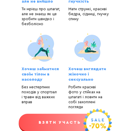
але не вийшло
гнучкість
Ти мрієш про шпагат,
Мати стрункі, красиві
але не знаєш як це
бедра, сідниці, гнучку
зробити швидко і
спину
безболісно
Хочеш займатися
Хочеш виглядати
своїм тілом в
жіночно і
насолоду
сексуально
Без нестерпних
Робити красиві
походів у спортзал
фото у стійках на
і травм від важких
шпагаті і ловити на
вправ
собі захоплені
погляди
ВЗЯТИ УЧАСТЬ