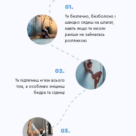
01.
Ти безпечно, безболісно і
швидко сядеш на шпагат,
навіть якщо ти ніколи
раніше не займалась
розтяжкою
02.
Ти підтягнеш м'язи всього
тіла, а особливо зміцниш
бедра та сідниці
03.