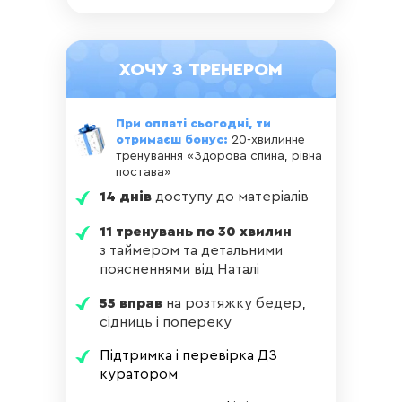
ХОЧУ З ТРЕНЕРОМ
При оплаті сьогодні, ти
отримаєш бонус:
20-хвилинне
тренування «Здорова спина, рівна
постава»
14 днів
доступу до матеріалів
11 тренувань по 30 хвилин
з таймером та детальними
поясненнями від Наталі
55 вправ
на розтяжку бедер,
сідниць і попереку
Підтримка і перевірка ДЗ
куратором