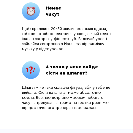
Немає
часу?
Щоб приділити 20-30 хвилин розтяжці вдома,
тобі не потрібно вдягатися у спеціальний одяг і
їхати в заторах у фітнес-клуб. Включай урок і
займайся синхронно з Наталією під ритмічну
музику у відеоуроках.
А точно у мене вийде
сісти на шпагат?
Шпагат – не така складна фігура, аби у тебе не
вийшло. Сісти на шпагат може абсолютно
кожна. Все, що потрібно – зовсім небагато
часу на тренування, грамотна техніка розтяжки
від досвідченого тренера і твоє бажання