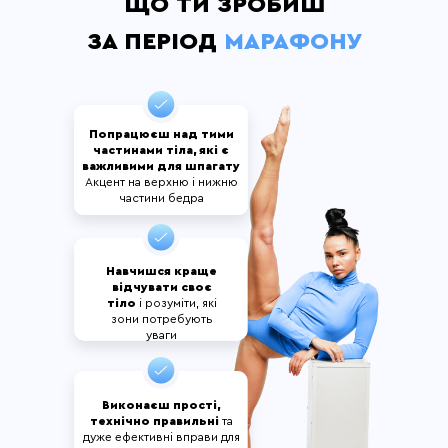
ЩО ТИ ЗРОБИШ
ЗА ПЕРІОД
МАРАФОНУ
Попрацюєш над тими
частинами тіла, які є
важливими для шпагату
Акцент на верхню і нижню
частини бедра
Навчишся краще
відчувати своє
тіло
і розуміти, які
зони потребують
уваги
Виконаєш прості,
технічно правильні
та
дуже ефективні вправи для