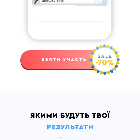
+380
ВЗЯТИ УЧАСТЬ
Погоджуюся з умовами
П
ублічної
оферти
та Політики конфіденційності
ВЗЯТИ УЧАСТЬ
Ви нічим не ризикуєте! Протягом 14 днів
незалежно від причин ми можемо повернути
гроші, якщо курс вам не підійде.
ЯКИМИ БУДУТЬ ТВОЇ
РЕЗУЛЬТАТИ