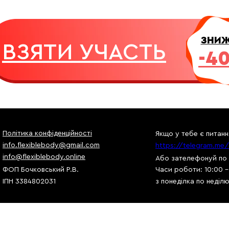
ЗНИ
ВЗЯТИ УЧАСТЬ
-4
Політика конфіденційності
Якщо у тебе є питанн
info.flexiblebody@gmail.com
https://telegram.me/
info@flexiblebody.online
Або зателефонуй по
ФОП Бочковський Р.В.
Часи роботи: 10:00 -
ІПН 3384802031
з понеділка по неділ