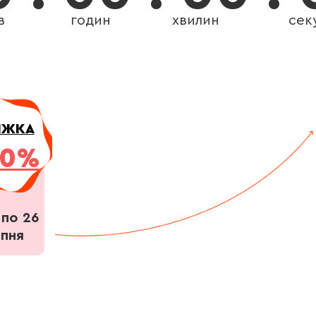
в
годин
хвилин
сек
ИЖКА
30%
 по 26
пня