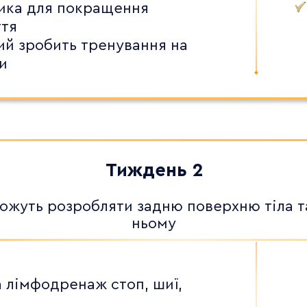
ика для покращення
ття
кий зробить тренування на
и
Тиждень 2
ожуть розробляти задню поверхню тіла та 
ньому
 лімфодренаж стоп, шиї,