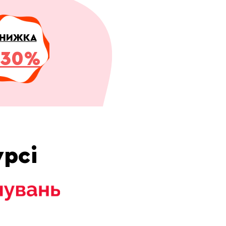
НИЖКА
-30%
урсі