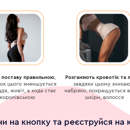
 поставу правильною
,
Розганяють кровотік та 
нок цього зменшується
завдяки цьому зникаю
дя, живіт, а хода стає
набряки, покращується 
королівською
шкіри, волосся
ни на кнопку та реєструйся на 