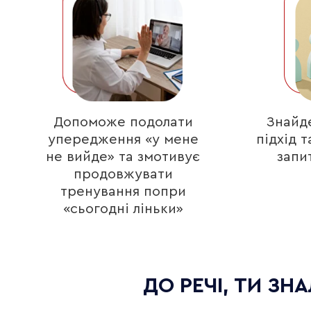
Допоможе подолати
Знайд
упередження «у мене
підхід т
не вийде» та змотивує
запи
продовжувати
тренування попри
«сьогодні ліньки»
ДО РЕЧІ, ТИ ЗН