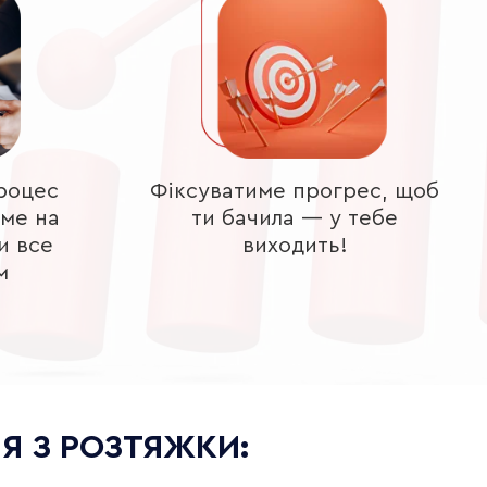
роцес
Фіксуватиме прогрес, щоб
ме на
ти бачила — у тебе
и все
виходить!
м
НЯ З РОЗТЯЖКИ: