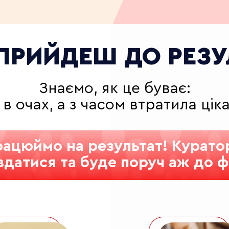
 ПРИЙДЕШ ДО РЕЗУ
Знаємо, як це буває:
 в очах, а з часом втратила цік
рацюймо на результат! Курато
 здатися та буде поруч аж до ф