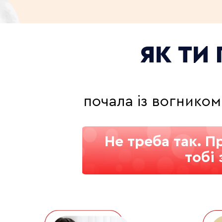
ЯК ТИ
почала із вогником
Не треба так. П
тобі