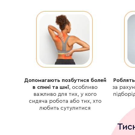
Допомагають позбутися болей
Роблять
в спині та шиї
, особливо
за раху
важливо для тих, у кого
підборід
сидяча робота або тих, хто
любить сутулитися
Тис