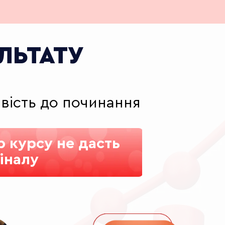
ЛЬТАТУ
авість до починання
р курсу не дасть
іналу