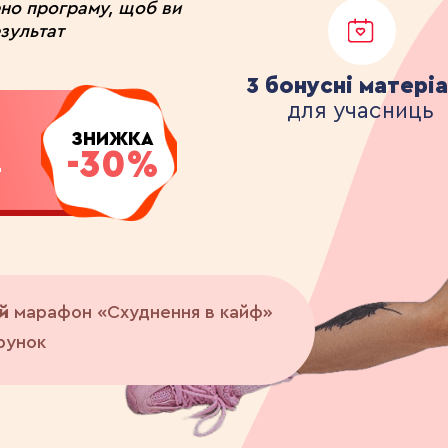
но програму, щоб ви
зультат
3 бонусні матері
для учасниць
Ь
ЗНИЖКА
-30%
ай
марафон «Схуднення в кайф»
рунок