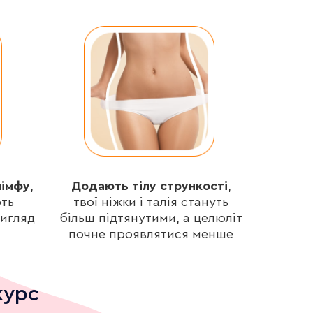
лімфу
,
Додають тілу стрункості
,
ть
твої ніжки і талія стануть
вигляд
більш підтянутими, а целюліт
почне проявлятися менше
курс