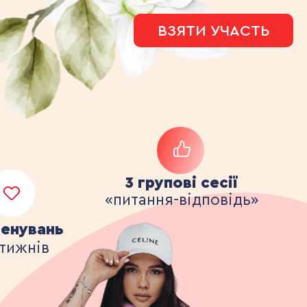
ВЗЯТИ УЧАСТЬ
3 групові сесії
«питання-відповідь»
ренувань
 тижнів