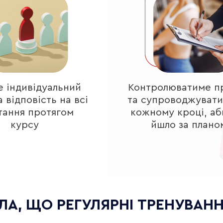
е індивідуальний
Контролюватиме п
а відповість на всі
та супроводжувати
тання протягом
кожному кроці, аб
курсу
йшло за плано
АЛА, ЩО РЕГУЛЯРНІ ТРЕНУВАН