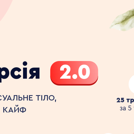
рсія
2.0
УАЛЬНЕ ТІЛО,
25 т
за 5
В КАЙФ