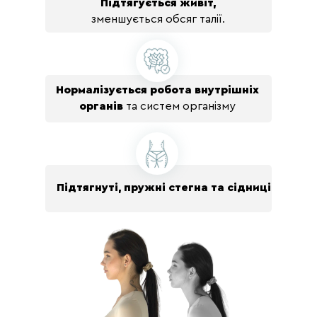
Підтягується живіт,
зменшується обсяг талії.
Нормалізується робота внутрішніх
Загальна розтяжка на
органів
та систем організму
відновлення відчуттів в тілі
Підтягнуті, пружні стегна та сідниці