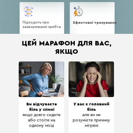
Підходить при
Ефективні тренування
захворюванні хребта
ЦЕЙ МАРАФОН ДЛЯ ВАС,
ЯКЩО
Ви відчуваєте
У вас є головний
біль у спині
біль
якщо довго сидите
але ви не
або стоїте на
розумієте причину
одному місці
мігрені