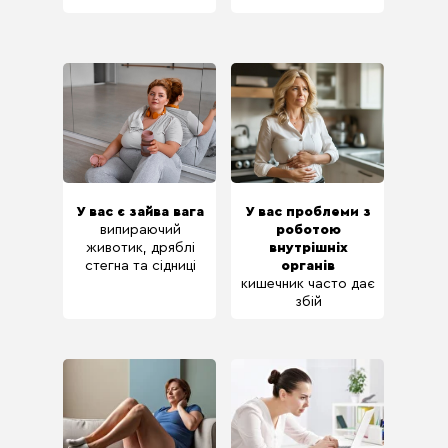
У вас є зайва вага
У вас проблеми з
випираючий
роботою
животик, дряблі
внутрішніх
стегна та сідниці
органів
кишечник часто дає
збій