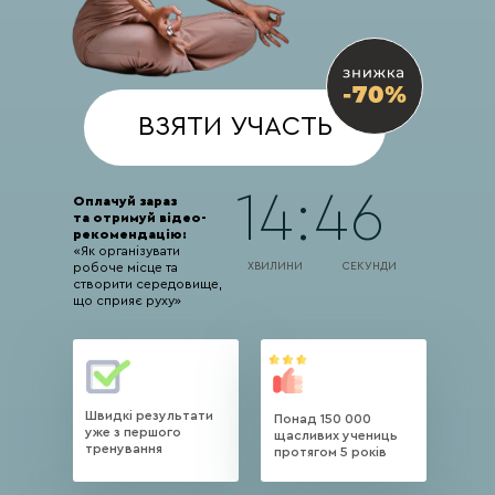
ВЗЯТИ УЧАСТЬ
14:44
Оплачуй зараз
та отримуй відео-
рекомендацію:
«Як організувати
робоче місце та
ХВИЛИНИ
СЕКУНДИ
створити середовище,
що сприяє руху»
Швидкі результати
Понад 150 000
уже з першого
щасливих учениць
тренування
протягом 5 років