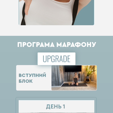
Content Oriented Web
Make great presentations, longreads, and landing pages, as well as photo stories, blogs,
lookbooks, and all other kinds of content oriented projects.
ПРОГРАМА МАРАФОНУ
ВСТУПНИЙ
БЛОК
ДЕНЬ 1