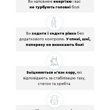
Ви наповнені
енергією
і вас
не турбують головні
болі
ДЕНЬ 13
Ви
ходите і сидите рівно
без
додаткового контролю.
У спині, шиї,
попереку не виникають болі
Ролінг тіла
Зміцнюються м'язи кору,
які
відповідають за стабілізацію тазу,
стегон та хребта
ДЕНЬ 14