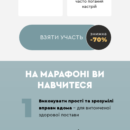
часто поганий
настрій
ВЗЯТИ УЧАСТЬ
НА МАРАФОНІ ВИ
НАВЧИТЕСЯ
Виконувати прості та зрозумілі
вправи вдома
- для витонченої
здорової постави