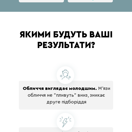
Звільнення попереку і
укріплення прямих ліній живота
ЯКИМИ БУДУТЬ ВАШІ
ДЕНЬ 12
РЕЗУЛЬТАТИ?
Обличчя виглядає молодшим.
М'язи
обличчя не "пливуть" вниз, зникає
друге підборіддя
Загальна розтяжка з акцентом
на спину