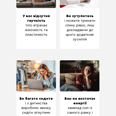
У вас відсутня
Ви сутулитесь
гнучкість
і можете тримати
тіло втрачає
спину рівно, лиш
жіночність та
докладаючи до
пластичність
цього додаткові
зусилля
Ви багато сидите
Вам не вистачає
і з дитинства
енергії
виробили звичку
занепад сил із
сидіти зігнутими
самого ранку і