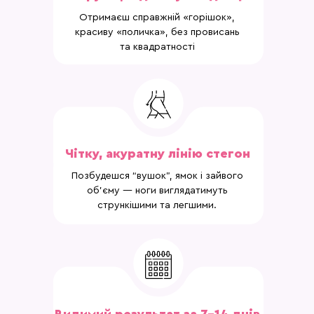
Отримаєш справжній «горішок»,
красиву «поличка», без провисань
та квадратності
Чітку, акуратну лінію стегон
Позбудешся “вушок”, ямок і зайвого
об’єму — ноги виглядатимуть
стрункішими та легшими.