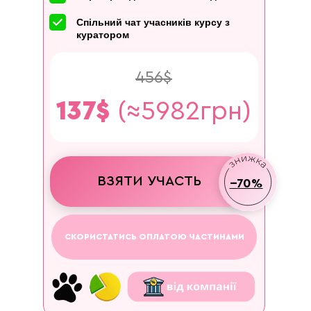
Спільний чат учасників курсу з
куратором
456$
137$
(≈5982грн)
ВЗЯТИ УЧАСТЬ
--70%
СКОРИСТАТИСЬ ОПЛАТОЮ ЧАСТИНАМИ