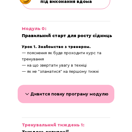
під виконання вдома
Модуль 0:
Правильний старт для росту сідниць
Урок 1. Знайомство з тренером.
— пояснення як буде проходити курс та
тренування
— на що звертати увагу в техніці
— як не "зламатися" на першому тижні
Дивится повну програму модулю
Урок 2: Раціон для росту м’язів без
Тренувальний тиждень 1:
набору зайвого жиру: