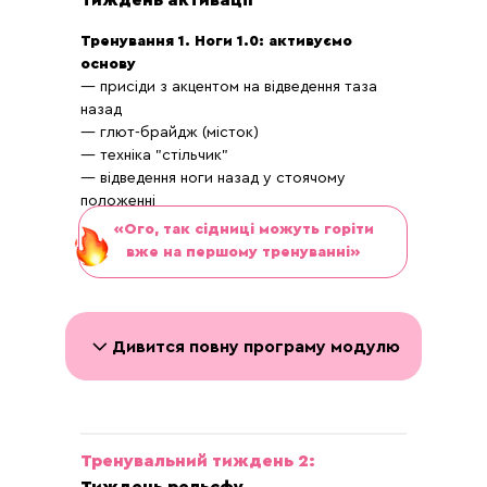
Тиждень активації
PDF: 14 варіантів сніданків
— сніданки, які дають енергію для тренувань
Тренування 1. Ноги 1.0: активуємо
— варіанти на швидку руку + поживні
основу
— присіди з акцентом на відведення таза
PDF: 14 варіантів обідів
назад
— збалансовані набори страв
— глют-брайдж (місток)
— як їсти ситно, але легко для травлення
— техніка "стільчик"
— відведення ноги назад у стоячому
PDF: 14 варіантів вечерь
положенні
— вечеря без здуття
— варіанти для відновлення і м’язового
«Ого, так сідниці можуть горіти
росту
вже на першому тренуванні»
Урок 3: Як правильно робити заміри
Урок 4: Як фіксувати фото до/після
Дивится повну програму модулю
Тренування 2. Верх тіла: ставимо
Тренувальний тиждень 2:
корпус
— віджимання
Тиждень рельєфу