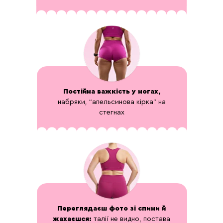
Постійна важкість у ногах,
набряки, “апельсинова кірка” на
стегнах
Переглядаєш фото зі спини й
жахаєшся:
талії не видно, постава