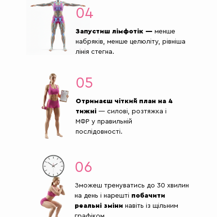
04
Запустиш лімфотік —
менше
набряків, менше целюліту, рівніша
лінія стегна.
05
Отримаєш чіткий план на 4
тижні
— силові, розтяжка і
МФР у правильній
послідовності.
06
Зможеш тренуватись до 30 хвилин
на день і нарешті
побачити
реальні зміни
навіть із щільним
графіком.