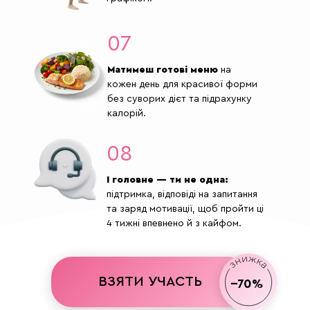
07
Матимеш готові меню
на
кожен день для красивої форми
без суворих дієт та підрахунку
калорій.
08
І головне — ти не одна:
підтримка, відповіді на запитання
та заряд мотивації, щоб пройти ці
4 тижні впевнено й з кайфом.
ВЗЯТИ УЧАСТЬ
--70%