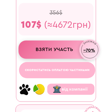
356$
107$
(≈4672грн)
ВЗЯТИ УЧАСТЬ
--70%
СКОРИСТАТИСЬ ОПЛАТОЮ ЧАСТИНАМИ