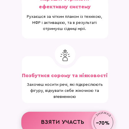
ефективну систему
Рухаєшся за чітким планом із технікою,
МФР і активацією, та в результаті
отримуєш сідниці мрії.
Позбутися сорому та ніяковості
Захочеш носити речі, які підкреслюють
фігуру, відчувати себе жіночною та
впевненною
ВЗЯТИ УЧАСТЬ
--70%