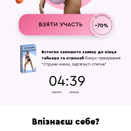
ВЗЯТИ УЧАСТЬ
--70%
Встигни залишити заявку до кінця
таймера та отримай
бонус-тренування
"Стрункі ніжки, підтягнуті стегна"
04:37
хвилин
секунд
Впізнаєш себе?