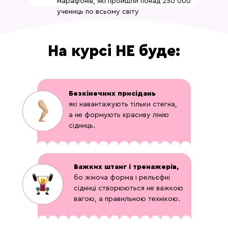
марафонів, які пройшли понад 250 000
учениць по всьому світу
На курсі НЕ буде:
Безкінечних присідань
які навантажують тільки стегна,
а не формують красиву лінію
сідниць.
Важких штанг і тренажерів,
бо жіноча форма і рельєфні
сідниці створюються не важкою
вагою, а правильною технікою.