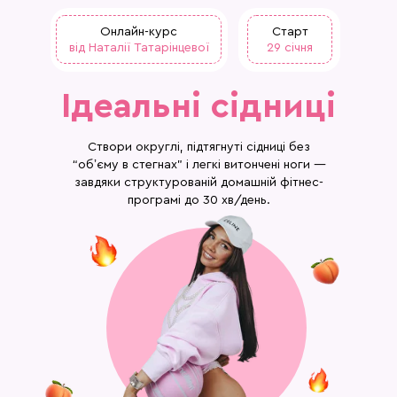
Онлайн-курс
Старт
від Наталії Татарінцевої
29 січня
Ідеальні сідниці
Створи округлі, підтягнуті сідниці без
“обʼєму в стегнах” і легкі витончені ноги —
завдяки структурованій домашній фітнес-
програмі до 30 хв/день.