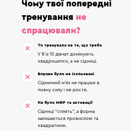
Чому твої попередні
тренування
не
спрацювали?
Ти тренувала не те, що треба
У 8 із 10 дівчат домінують
квадрицепси, а не сідниці.
Вправи були не ізольовані
Сідничний м’яз не працює в
повну силу і не росте.
Не було МФР та активації
Сідниці “сплять”, а форма
залишається провислою та
квадратною.