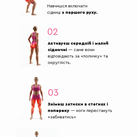
Навчишся включати
сідниці
з першого руху.
02
Активуєш середній і малий
сідничні
— саме вони
відповідають за «поличку» та
округлість.
03
Знімеш затиски в стегнах і
попереку
— ноги перестануть
«забиватись»