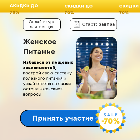
СКИДКИ ДО
СКИДКИ ДО
СКИДКИ
70%
70%
70%
Онлайн-курс
Старт:
завтра
для женщин
Женское
Питание
Избавься от пищевых
зависимостей
,
построй свою систему
полезного питания и
узнай ответы на самые
острые «женские»
вопросы
Принять участие