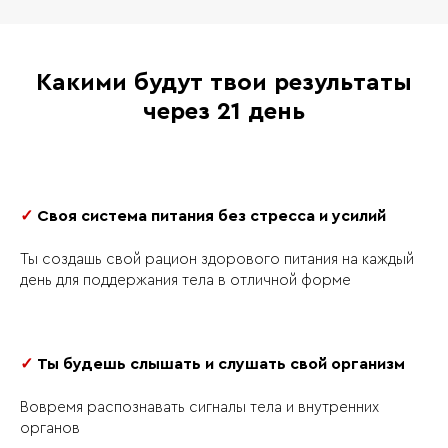
Короткое видео с 3 лучшими
Прямой эфир: ответы на вопросы
упражнениями для растяжки ног
Прямой эфир: ответы на вопросы
Какими будут твои результаты
День 19
через 21 день
День 12
Целлюлит и отеки. Варикоз
Видео рецепт десерта + файл с
Зависимости. Срывы. Переедания. Что
описанием
делать? Как побороть и разобраться?
✓
Своя система питания без стресса и усилий
День 20
Видео рецепт десерта + файл с
описанием
Секреты здоровых волос, которые не
Ты создашь свой рацион здорового питания на каждый
выпадают
день для поддержания тела в отличной форме
День 13
Видео рецепт десерта + файл с
описанием
Герпес. Молочница. Кандидоз. Как
укреплять иммунитет.
День 21
✓
Ты будешь слышать и слушать свой организм
Видео рецепт десерта + файл с
описанием
Онлайн тренировка: комплексная
Вовремя распознавать сигналы тела и внутренних
растяжка всего тела
органов