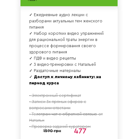
✓ Ежедневные аудио лекции с
разборами актуальных тем женского
питания
✓ Набор коротких видео упражнений
для рациональной траты энергии в
процессе формирования своего
здорового питания
✓ ПДФ и видео рецепты
✓ 3 видео-тренировки с Натальей
✓ Раздаточные материалы
✓
Доступ к личному кабинету: на
период курса
- Электронный сертификат
- Записи 3х прямых эфиров с
вопросами-ответами
- Телеграм чат с обратной связью от
Натальи
- Проверка заданий куратором
477
1590 грн