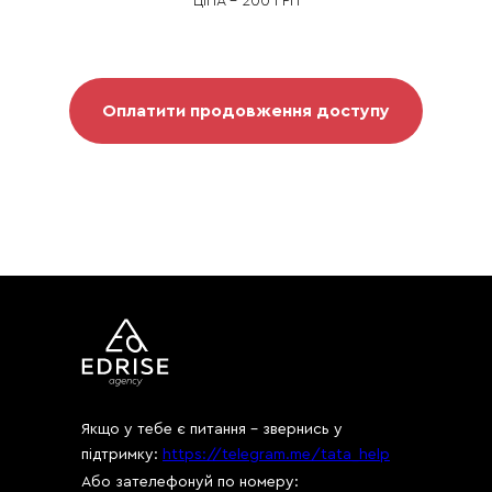
ЦІНА - 200 ГРН
Оплатити продовження доступу
Якщо у тебе є питання - звернись у
підтримку:
https://telegram.me/tata_help
Або зателефонуй по номеру: