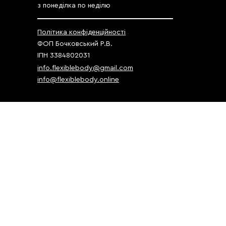
з понеділка по неділю
Політика конфіденційності
ФОП Бочковський Р.В.
ІПН 3384802031
info.flexiblebody@gmail.com
info@flexiblebody.online