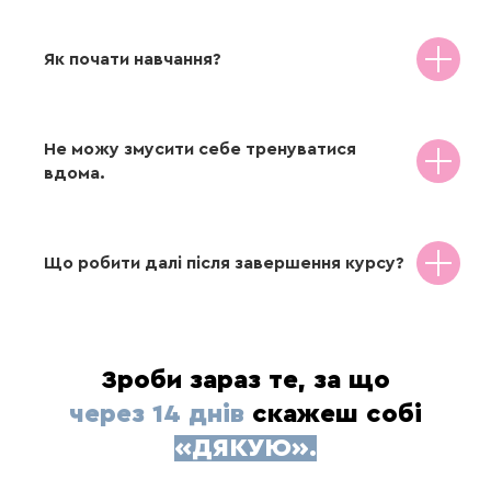
незалежно від причин ми можемо повернути
які підтримують гормональну систему щодня
гроші, якщо курс вам не підійде.
Як почати навчання?
ДЕНЬ 12
ДЕНЬ 13
Не можу змусити себе тренуватися
вдома.
Що робити далі після завершення курсу?
Вечірнє
Ранкове
тренування:
шия,
тренування:
легка
декольте, обличчя
розтяжка + вправи
Зроби зараз те, за що
кегеля
→ Активізуємо лімфу,
через 14 днів
скажеш собі
освіжаємо обличчя,
→ Повертаємо
«ДЯКУЮ».
зменшуємо набряки
чутливість,
та напругу
підтримуємо тонус