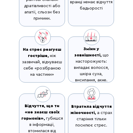
вранці немає відчуття
дратівливості або
бадьорості
апатії, сльози без
причини.
Зміни у
На стрес реагуєш
зовнішності,
що
гостріше,
ніж
насторожують:
зазвичай, відчуваєш
випадає волосся,
себе «розібраною
шкіра суха,
на частини»
висипання, акне.
Відчуття, що ти
Втратила відчуття
«не знаєш своїх
жіночності,
а страх
гормонів»,
губишся
старіння тільки
в інформації,
посилює стрес.
втомилася від