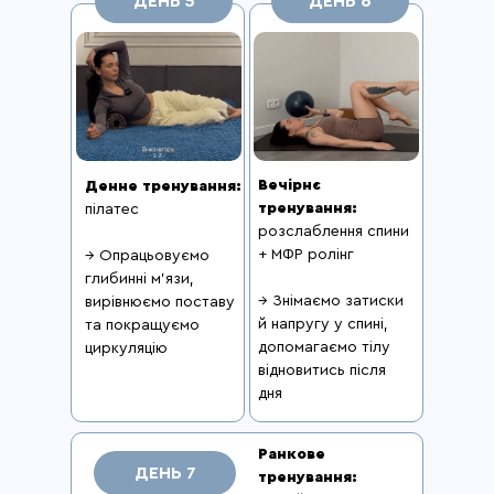
ДЕНЬ 5
ДЕНЬ 6
Вечірнє
Денне тренування:
тренування:
пілатес
розслаблення спини
+ МФР ролінг
→ Опрацьовуємо
глибинні м’язи,
→ Знімаємо затиски
вирівнюємо поставу
й напругу у спині,
та покращуємо
допомагаємо тілу
циркуляцію
відновитись після
дня
Ранкове
ДЕНЬ 7
тренування: