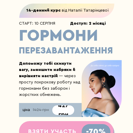
14-денний курс
від Наталії Татарінцевої
СТАРТ:
10 СЕРПНЯ
Доступ: 2 місяці
ГОРМОНИ
ПЕРЕЗАВАНТАЖЕННЯ
Допоможу тобі скинути
вагу, зменшити набряки й
вирівняти настрій
— через
просту покрокову роботу над
гормонами без заборон і
жорстких обмежень.
427
ціна
1424 грн
грн
-70%
ВЗЯТИ УЧАСТЬ