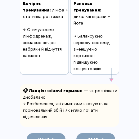
Вечірнє
Ранкове
тренування:
лімфа +
тренування:
статична розтяжка
дихальні вправи +
йога
→ Стимулюємо
лімфодренаж,
→ Балансуємо
знімаємо вечірні
нервову систему,
набряки й відчуття
зменшуємо
важкості
кортизол і
підвищуємо
концентрацію
🎧 Лекція: жіночі гормони
— як розпізнати
дисбаланс
→ Розберешся, які симптоми вказують на
гормональний збій і як м’яко почати
відновлення