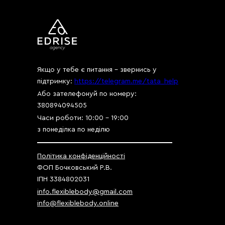
Якщо у тебе є питання - звернись у
підтримку:
https://telegram.me/tata_help
Або зателефонуй по номеру:
380894094505
Часи роботи: 10:00 - 19:00
з понеділка по неділю
Політика конфіденційності
ФОП Бочковський Р.В.
ІПН 3384802031
info.flexiblebody@gmail.com
info@flexiblebody.online