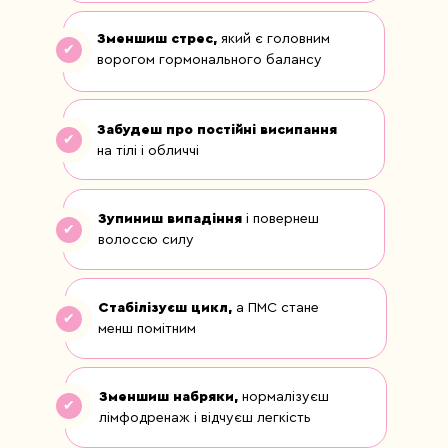
Зменшиш стрес,
який є головним
✔
ворогом гормонального балансу
Забудеш про постійні висипання
✔
на тілі і обличчі
Зупиниш випадіння
і повернеш
✔
волоссю силу
Стабілізуєш цикл,
а ПМС стане
✔
менш помітним
Зменшиш набряки,
нормалізуєш
✔
лімфодренаж і відчуєш легкість