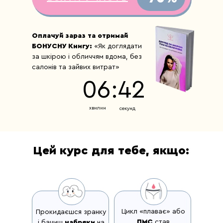
Оплачуй зараз та отримай
БОНУСНУ Книгу:
«Як доглядати
за шкірою і обличчям вдома, без
салонів та зайвих витрат»
06:41
хвилин
секунд
Цей курс для тебе, якщо:
Цикл «плаває» або
Прокидаєшся зранку
ПМС
став
і бачиш
набряки
на