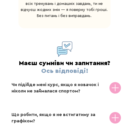
427 грн
замість
1 424 грн
всіх тренувань і домашніх завдань, ти не
відчуєш жодних змін — я поверну тобі гроші.
Без питань і без виправдань.
Ранкове
Денне тренування:
тренування:
тепла динамічна
дихальні вправи +
розтяжка
вправи для м’яз
малого тазу
+380
→ Розслаблюємо
м’язи, підвищуємо
→ Активуємо зону
гнучкість,
тазу, покращуємо
Маєш сумніви чи запитання?
зменшуємо тілесну
кровообіг,
напругу
Ось відповіді!
підтримуємо жіноче
здоров’я та
гормональний
Погоджуюся з умовами
П
ублічної
Чи підійде мені курс, якщо я новачок і
оферти
та Політики конфіденційності
баланс
ніколи не займалася спортом?
ВЗЯТИ УЧАСТЬ
Що робити, якщо я не встигатиму за
🎧 Лекція:
продукти, вода і режим при
графіком?
гормональному дисбалансі
Ви нічим не ризикуєте! Протягом 14 днів
→ Отримаєш конкретні кроки в харчуванні,