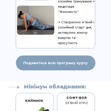
спокійне тренування +
медитація
“Жіночність”
→ Створюємо м’який і
спокійний старт дня,
активуємо жіночу
енергію та
присутність
Подивитись всю програму курсу
Мінімум обладнання:
ДЕНЬ 9
ДЕНЬ 8
ДИВІТЬСЯ ПРИКЛАД
ТРЕНУВАЛЬНОГО ПРОЦЕСУ,
СОФТ-БОЛ
КИЛИМОК
ЩОБ ЗРОЗУМІТИ, ЧИ ПІДХОДИТЬ
(МʼЯКИЙ МʼЯЧ)
ВАМ ФОРМАТ