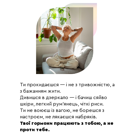
інтимних м’язів і
центр жіночої сили
Вечірнє
ДЕНЬ 14
тренування:
спокійна розминка +
медитація “Точка
щастя”
→ Завершуємо
програму в стані
внутрішньої радості,
Ти прокидаєшся — і не з тривожністю, а
задоволення й
з бажанням жити.
тілесної гармонії
Дивишся в дзеркало — і бачиш сяйво
шкіри, легкий рум’янець, чіткі риси.
Ти не воюєш із вагою, не борешся з
настроєм, не лякаєшся набряків.
Твої гормони працюють з тобою, а не
проти тебе.