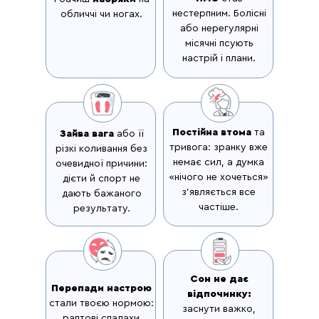
нестерпним. Болісні
обличчі чи ногах.
або нерегулярні
місячні псують
настрій і плани.
Постійна втома
та
Зайва вага
або її
тривога: зранку вже
різкі коливання без
немає сил, а думка
очевидної причини:
«нічого не хочеться»
дієти й спорт не
з’являється все
дають бажаного
частіше.
результату.
Сон не дає
Перепади настрою
відпочинку:
стали твоєю нормою:
заснути важко,
раптові спалахи