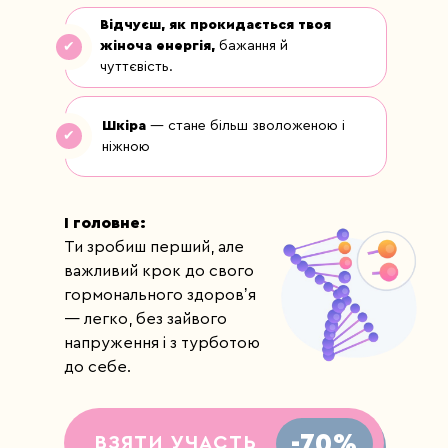
Відчуєш, як прокидається твоя
жіноча енергія,
бажання й
✔
чуттєвість.
Шкіра
— стане більш зволоженою і
✔
ніжною
І головне:
Ти зробиш перший, але
важливий крок до свого
гормонального здоровʼя
— легко, без зайвого
напруження і з турботою
до себе.
-70%
ВЗЯТИ УЧАСТЬ