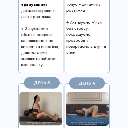
тонус + динамічна
тренування:
розтяжка
дихальні вправи +
легка розтяжка
→ Активуємо м’язи
без стресу,
→ Запускаємо
покращуємо
обмінні процеси,
кровообіг і
наповнюємо тіло
повертаємо відчуття
киснем та енергією,
сили
допомагаємо
зменшити набряки
вже зранку
ДЕНЬ 3
ДЕНЬ 4