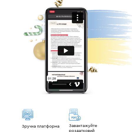
Тема: Головні продукти краси,
молодості та здоров'я
Тривалість: 5-7 хв.
Формат: Аудіо
День 20
Тренування
Підводять вправи до поперечного
шпагату
Тривалість: 45 хв.
Формат: Відео
День 21
Тренування
Завантажуйте
Зручна платформа
роздатковий
Загальний тонус та вакуум