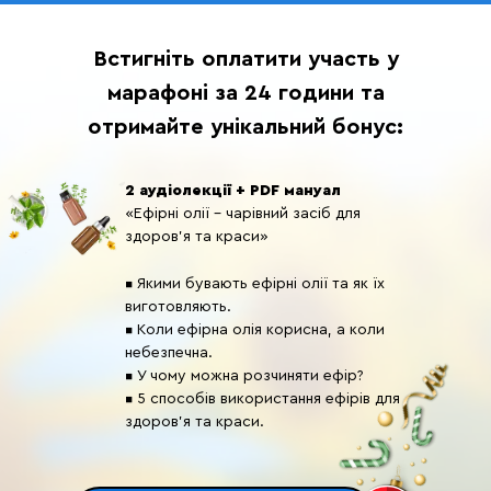
Встигніть оплатити участь у
марафоні за 24 години та
отримайте унікальний бонус:
2 аудіолекції + PDF мануал
«Ефірні олії - чарівний засіб для
здоров'я та краси»
▪️ Якими бувають ефірні олії та як їх
виготовляють.
▪️ Коли ефірна олія корисна, а коли
небезпечна.
▪️ У чому можна розчиняти ефір?
▪️ 5 способів використання ефірів для
здоров'я та краси.