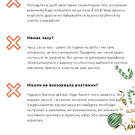
Погодьтеся, щоб мати гарне скульптурне тіло, розумним
рішенням буде витратити на це хоча б 20 $. Ваші джинси
коштують дорожче! Наважуйтеся та реєструйтеся на
участь у марафоні!
Немає часу?
Часу у всіх нас – рівно 24 години на добу. І ми самі
обираємо, як його витратити. Приділіть час своїй красі,
гнучкості та здоров'ю. Всі уроки та матеріали марафону
зберігатимуться у вашому особистому кабінеті в системі
навчання. Дивіться, коли та де вам зручно.
Ніколи не виконувала розтяжки?
Чудово! Значить для вас буде багато чого цікавого. Всі
вправи прості, і ви легко зможете виконувати їхні вдома.
У відеозаняттях від тренера ви знайдете необхідні
інструкції, а запитання, які виникатимуть, ви зможете
поставити тренеру в прямому ефірі або написати в чат
куратору