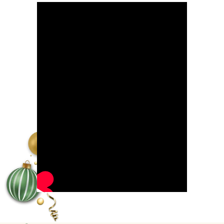
Харчування
Тема: Щоденник харчування. Навіщо він
потрібен?
Тривалість: 5-7 хв.
Формат: Аудіо
День 13
Тренування
Гнучкі спина та плечі
Тривалість: 45 хв.
Формат: Відео
Харчування
Рецепт дня "Творожні цукерки з
мінералкою"
Формат: Текст