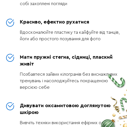
собі захоплені погляди
Красиво, ефектно рухатися
Вдосконалюйте пластику та кайфуйте від танців,
йоги або простого позування для фото
Мати пружні стегна, сідниці, плаский
живіт
Позбавтеся зайвих кілограмів без виснажливих
тренувань і насолоджуйтесь покращеною
версією себе
Дивувати оксамитовою доглянутою
шкірою
Вивчіть техніки використання ефірних олій у