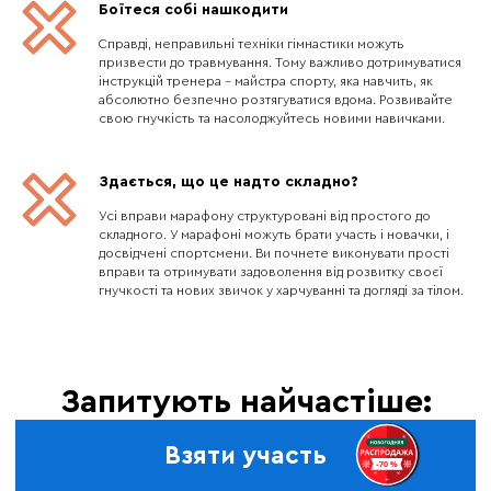
Боїтеся собі нашкодити
Справді, неправильні техніки гімнастики можуть
призвести до травмування. Тому важливо дотримуватися
інструкцій тренера – майстра спорту, яка навчить, як
абсолютно безпечно розтягуватися вдома. Розвивайте
свою гнучкість та насолоджуйтесь новими навичками.
Здається, що це надто складно?
Усі вправи марафону структуровані від простого до
складного. У марафоні можуть брати участь і новачки, і
досвідчені спортсмени. Ви почнете виконувати прості
вправи та отримувати задоволення від розвитку своєї
гнучкості та нових звичок у харчуванні та догляді за тілом.
Запитують найчастіше:
Взяти участь
Чи підходить марафон для новачків?