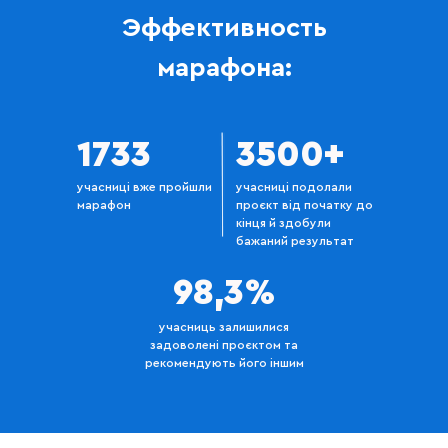
Эффективность
марафона:
1733
3500+
учасниці вже пройшли
учасниці подолали
марафон
проєкт від початку до
кінця й здобули
бажаний результат
98,3%
учасниць залишилися
задоволені проєктом та
рекомендують його іншим