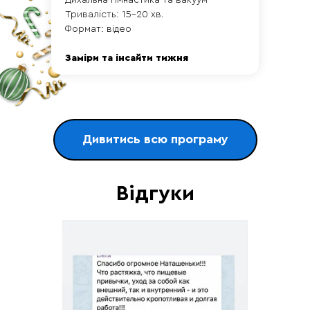
Дихальна гімнастика та вакуум
Тривалість: 15-20 хв.
Формат: відео
Заміри та інсайти тижня
Дивитись всю програму
Тиждень 2
Відгуки
День 8
Тренування
Тонус верхньої частини корпусу:
тренування плечей, біцепса, трицепса
Тривалість: 15-20 хв.
Формат: Відео