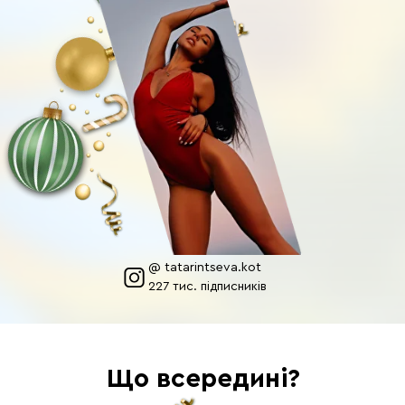
День 18
Тренування
Акробатика у домашніх умовах. Вправи
для безпечної стійки на голові і руках.
Тривалість: 45 хв.
Формат: Відео
@ tatarintseva.kot
День 19
227 тис. підписників
Тренування
Гарний зад: тонус задньої частини тіла.
Тривалість: 30 хв.
Формат: Відео
Що всередині?
Харчування