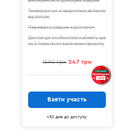
виконання всіх домашніх завдань
Телеграм-чат із зворотним зв'язком
від Наталії
Перевірка завдань куратором
Доступ до особистого кабінету ще
на 2 тижні після закінчення проєкту
1590 грн
247 грн
Взяти участь
+30 днів до доступу