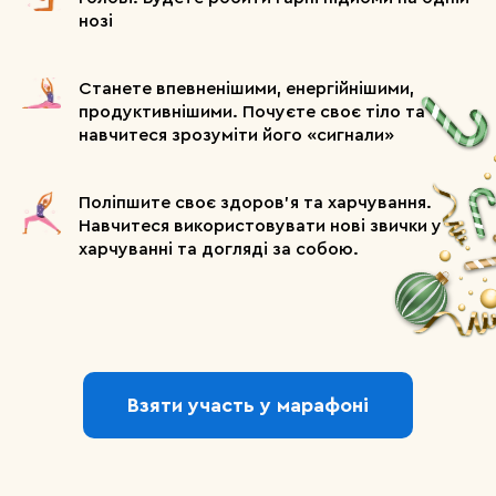
зміцнення хребта
нозі
Тривалість: 15-20 хв.
Формат: Відео
Станете впевненішими, енергійнішими,
Харчування
продуктивнішими. Почуєте своє тіло та
Тема: Головні помилки тих, що худнуть
навчитеся зрозуміти його «сигнали»
Тривалість: 5-7 хв.
Формат: Аудіо
Поліпшите своє здоров'я та харчування.
Навчитеся використовувати нові звички у
харчуванні та догляді за собою.
День 16
Тренування
МФР (міофасціальний реліз).
Тренування з ролом.
Взяти участь у марафоні
Тривалість: 45 хв.
Формат: Відео
Харчування