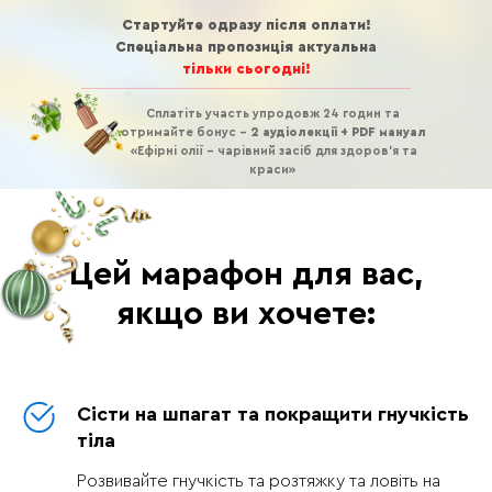
Стартуйте одразу після оплати!
Спеціальна пропозиція актуальна
тільки сьогодні!
Сплатіть участь упродовж 24 годин та
отримайте бонус -
2 аудіолекції + PDF мануал
«Ефірні олії - чарівний засіб для здоров'я та
краси»
Цей марафон для вас,
якщо ви хочете:
Сісти на шпагат та покращити гнучкість
тіла
Розвивайте гнучкість та розтяжку та ловіть на