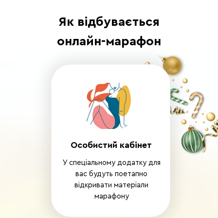
Як відбувається
онлайн-марафон
ність
Особистий кабінет
ну:
У спеціальному додатку для
вас будуть поетапно
відкривати матеріали
марафону