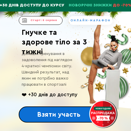
+30 ДНІВ ДОСТУПУ ДО КУРСУ
НОВОРІЧНІ ЗНИЖКИ
ДО -70
Старт: 8 серпня
ОНЛАЙН-МАРАФОН
Гнучке та
здорове тіло за 3
тижні
Домашні тренування в
задоволення під наглядом
4-кратної чемпіонки світу.
Швидкий результат, над
яким не потрібно важко
працювати в спортзалі
❤️ +30 днів до доступу
Взяти участь