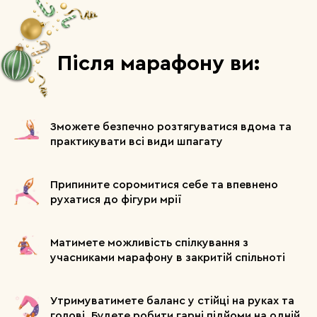
День 14
Після марафону ви:
Тренування
Дихальна гімнастика та вакуум
Тривалість: 15-20 хв.
Формат: відео
Зможете безпечно розтягуватися вдома та
Заміри та інсайти тижня
практикувати всі види шпагату
Припините соромитися себе та впевнено
рухатися до фігури мрії
Тиждень 3
Матимете можливість спілкування з
День 15
учасниками марафону в закритій спільноті
Тренування
Красива постава: тренування м'язів
Утримуватимете баланс у стійці на руках та
спини, профілактика здоров'я та
голові. Будете робити гарні підйоми на одній