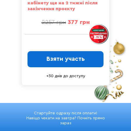
кабінету ще на 2 тижні після
закінчення проєкту
2257 грн
37
7 грн
Взяти участь
+30 днів до доступу
Стартуйте одразу після оплати!
Навіщо чекати на завтра? Почніть прямо
зараз