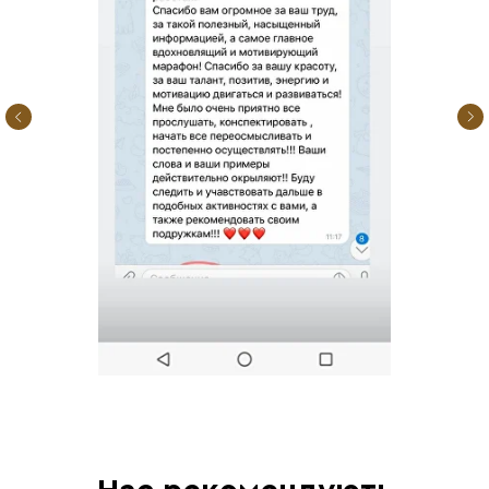
Харчування
Тема: ТОП-10 продуктів на кухні, що
купувати в магазині/на ринку та як
вибирати продукти
Тривалість: 5-7 хв.
Формат: Аудіо
День 9
Тренування
Гарні підйоми: тренування стоп для
впевненої ходьби на підборах
Тривалість: 45 хв.
Формат: Відео
Харчування
Рецепт дня "Меренгі в стилі лайт"
Формат: Текст