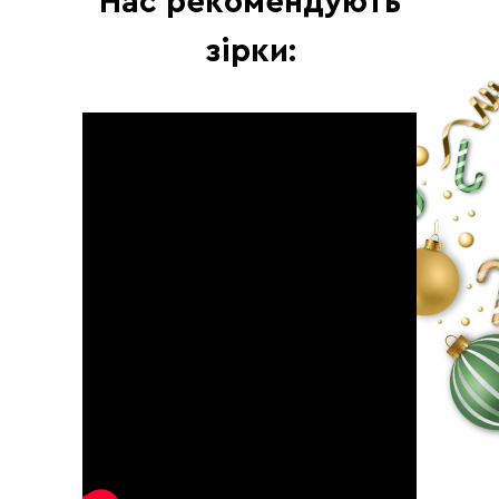
Нас рекомендують
зірки:
День 10
Тренування
Сідничний тонус: тренування для
пружної та підтягнутої попи
Тривалість: 15-20 хв.
Формат: Відео
Харчування
Тема: Добавки - базові та додаткові
Тривалість: 5-7 хв.
Формат: Аудіо
День 11