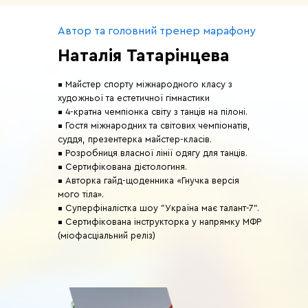
Рецепт дня "Королівський сніданок"
Формат: Текст
Автор та головний тренер марафону
Наталія Татарінцева
▪️ Майстер спорту міжнародного класу з
День 17
художньої та естетичної гімнастики
▪️ 4-кратна чемпіонка світу з танців на пілоні.
Тренування
▪️ Гостя міжнародних та світових чемпіонатів,
Стрункі ніжки: тренування на внутрішню
суддя, презентерка майстер-класів.
частину стегон
▪️ Розробниця власної лінії одягу для танців.
Тривалість: 15-20 хв.
▪️ Сертифікована дієтологиня.
▪️ Авторка гайд-щоденника «Гнучка версія
Формат: Відео
мого тіла».
▪️ Суперфіналістка шоу "Україна має талант-7".
Харчування
▪️ Сертифікована інструкторка у напрямку МФР
Тема: Як підтримувати себе в ідеальній
(міофасціальний реліз)
формі 365 днів на рік? У чому секрет
постійної стрункості?
Тривалість: 5-7 хв.
Формат: Аудіо