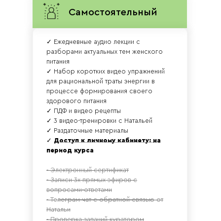
Самостоятельный
✓ Ежедневные аудио лекции с
разборами актуальных тем женского
питания
✓ Набор коротких видео упражнений
для рациональной траты энергии в
процессе формирования своего
здорового питания
✓ ПДФ и видео рецепты
✓ 3 видео-тренировки с Натальей
✓ Раздаточные материалы
✓
Доступ к личному кабинету: на
период курса
- Электронный сертификат
- Записи 3х прямых эфиров с
вопросами-ответами
- Телеграм чат с обратной связью от
Натальи
- Проверка заданий куратором