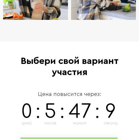
Выбери свой вариант
участия
Цена повысится через:
0
:
5
:
47
:
7
дней
часов
минут
секунд