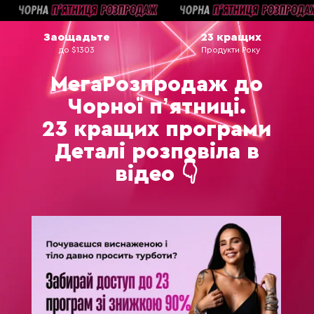
Заощадьте
23 кращих
до $1303
Продукти Року
МегаРозпродаж до
Чорної пʼятниці.
23 кращих програми
Деталі розповіла в
відео 👇