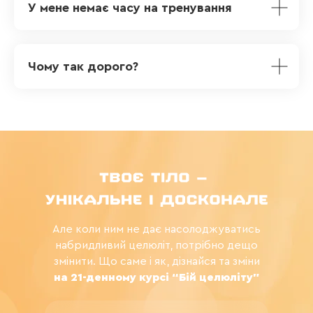
У мене немає часу на тренування
Чому так дорого?
Але коли ним не дає насолоджуватись
набридливий целюліт, потрібно дещо
змінити. Що саме і як, дізнайся та зміни
на 21-денному курсі “Бій целюліту"