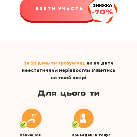
ВЗЯТИ УЧАСТЬ
За 21 день ти зрозумієш,
як не дати
неестетичним нерівностям з'явитись
на твоїй шкірі
Навчишся
Приведеш в тонус