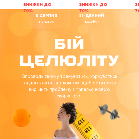
ЗНИЖКИ ДО
ЗНИЖКИ ДО
З
70%
70%
7
8 СЕРПНЯ
21-ДЕННИЙ
початок
марафон
Впровадь звичку тренуватись, харчуватись
та доглядати за тілом так, щоб остаточно
вирішити проблему з “апельсиновою
скоринкою“