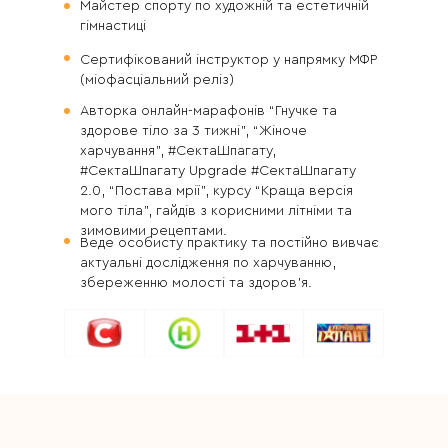
Майстер спорту по художній та естетичній
гімнастиці
Сертифікований інструктор у напрямку МФР
(міофасціальний реліз)
Авторка онлайн-марафонів “Гнучке та
здорове тіло за 3 тижні”, “Жіноче
харчування”, #СектаШпагату,
#СектаШпагату Upgrade #СектаШпагату
2.0, “Постава мрії”, курсу “Краща версія
мого тіла”, гайдів з корисними літніми та
зимовими рецептами.
Веде особисту практику та постійно вивчає
актуальні дослідження по харчуванню,
збереженню молості та здоров’я.