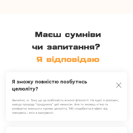
Я зможу повністю позбутись
целюліту?
Звичайно, ні. Тому що це особливість жіночої фізіології. На курсі я розповім,
навіщо природа "придумала" цей механізм. Але ти зможеш м'яко та
комфортно зменшити прояви целюліту. Тобі сподобається ефект від
тренувань і змін в харчуванні.