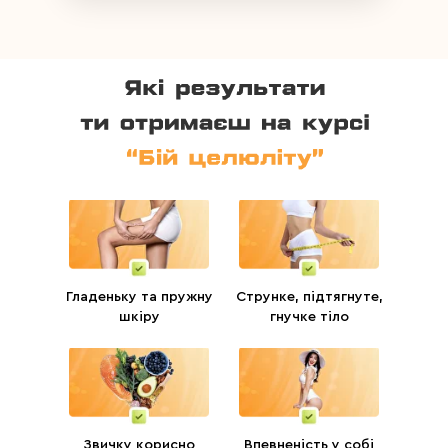
Гладеньку та пружну
Струнке, підтягнуте,
шкіру
гнучке тіло
Звичку корисно
Впевненість у собі