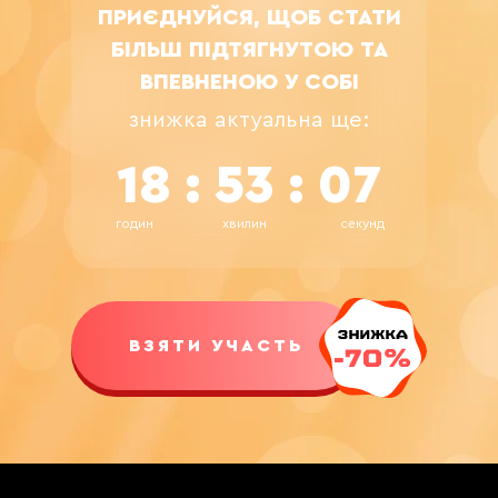
ПРИЄДНУЙСЯ, ЩОБ СТАТИ
БІЛЬШ ПІДТЯГНУТОЮ ТА
ВПЕВНЕНОЮ У СОБІ
знижка актуальна ще:
18 : 53 : 06
годин
хвилин
секунд
ВЗЯТИ УЧАСТЬ