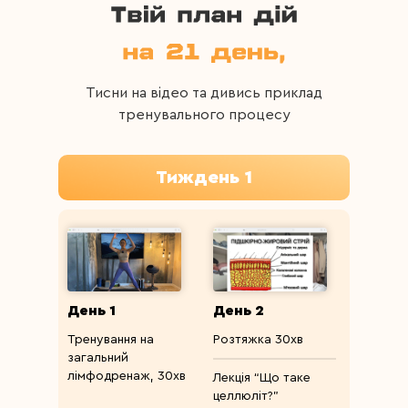
Тисни на відео та дивись приклад
тренувального процесу
Тиждень 1
День 1
День 2
Тренування на
Розтяжка 30хв
загальний
лімфодренаж, 30хв
Лекція “Що таке
целлюліт?”