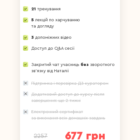
21
тренування
5
лекцій по харчуванню
та догляду
3
допоміжних відео
Доступ до Q&A сесії
Закритий чат учасниць
без
зворотного
зв'язку від Наталії
Підтримка і перевірка ДЗ куратором
Додатковий доступ до курсу після
завершення: ще 2 тижні
Електронний сертифікат
за виконання всіх домашніх завдань
677 грн
2257