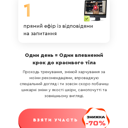
+380
Зарядка 15хв
Тонус
сідниці+стегна
30хв
Коротке відео
Погоджуюся з умовами
П
ублічної
прямий ефір із відповідями
«Найкращі щоденні
оферти
та Політики конфіденційності
вправи для
на запитання
підтримки тонусу в
проблемних зонах,
ВЗЯТИ УЧАСТЬ
які необхідно
запам'ятати»
Один день = Один впевнений
крок до красивого тіла
День 21
Ви нічим не ризикуєте! Протягом 14 днів
Проходь тренування, змінюй харчування за
Зарядка 15хв
незалежно від причин ми можемо повернути
моїми рекомендаціями, впроваджую
(повторення
гроші, якщо курс вам не підійде.
спеціальний догляд і ти зовсім скоро побачиш
попередньої)
шикарні зміни у якості шкіри, самопочутті та
зовнішньому вигляді.
Прямий ефір
«Відповіді на
запитання»
ВЗЯТИ УЧАСТЬ