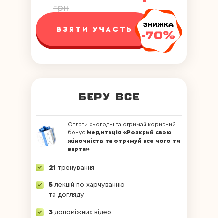
грн
ВЗЯТИ УЧАСТЬ
Оплати сьогодні та отримай корисний
бонус
Медитація «Розкрий свою
жіночність та отримуй все чого ти
варта»
21
тренування
5
лекцій по харчуванню
та догляду
3
допоміжних відео