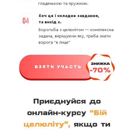
гладенькою та пружною.
Хоч це і складне завдання,
та вихід є.
Боротьба з целюлітом — комплексна
задача, вирішуючи яку, треба знати
ворога “в лице”
ВЗЯТИ УЧАСТЬ