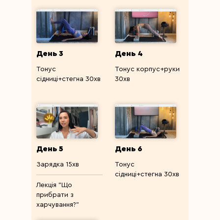
День 3
День 4
Тонус
Тонус корпус+руки
сідниці+стегна 30хв
30хв
День 5
День 6
Зарядка 15хв
Тонус
сідниці+стегна 30хв
Лекція "Що
прибрати з
харчування?"