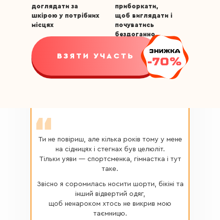
доглядати за
приборкати,
шкірою у потрібних
щоб виглядати і
місцях
почуватись
бездоганно
ВЗЯТИ УЧАСТЬ
Ти не повіриш, але кілька років тому у мене
на сідницях і стегнах був целюліт.
Тільки уяви — спортсменка, гімнастка і тут
таке.
Звісно я соромилась носити шорти, бікіні та
інший відвертий одяг,
щоб ненароком хтось не викрив мою
таємницю.