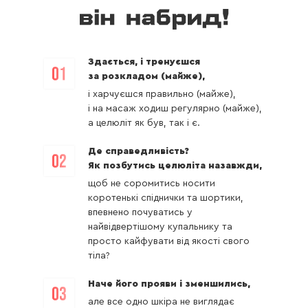
Здається, і тренуєшся
за розкладом (майже),
і харчуєшся правильно (майже),
і на масаж ходиш регулярно (майже),
а целюліт як був, так і є.
Де справедливість?
Як позбутись целюліта назавжди,
щоб не соромитись носити
коротенькі спіднички та шортики,
впевнено почуватись у
найвідвертішому купальнику та
просто кайфувати від якості свого
тіла?
Наче його прояви і зменшились,
але все одно шкіра не виглядає