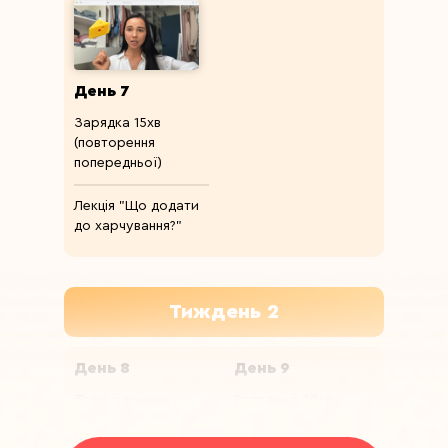
День 7
Зарядка 15хв
(повторення
попередньої)
Лекція "Що додати
до харчування?"
Тиждень 2
День 8
День 9
Тренування на
Розтяжка 30хв
загальний тонус
30хв
Відео рекомендація